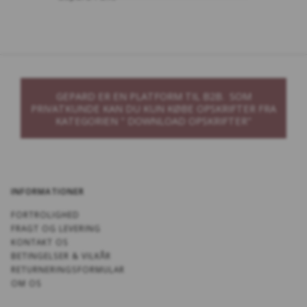
GEPARD ER EN PLATFORM TIL B2B. SOM
PRIVATKUNDE KAN DU KUN KØBE OPSKRIFTER FRA
KATEGORIEN " DOWNLOAD OPSKRIFTER"
INFORMATIONER
FORTROLIGHED
FRAGT OG LEVERING
KONTAKT OS
BETINGELSER & VILKÅR
RETURNERINGSFORMULAR
OM OS