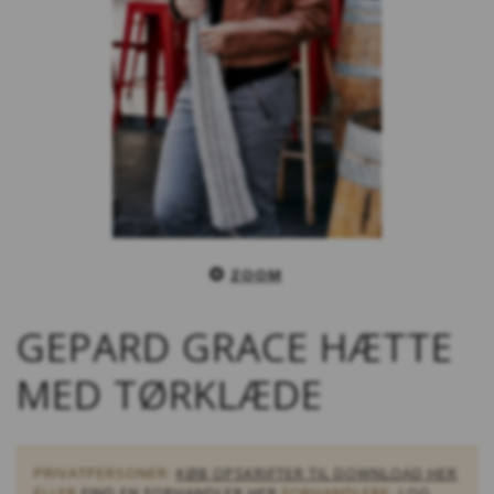
ZOOM
GEPARD GRACE HÆTTE
MED TØRKLÆDE
PRIVATPERSONER:
KØB OPSKRIFTER TIL DOWNLOAD HER
ELLER
FIND EN FORHANDLER HER
FORHANDLERE:
LOG