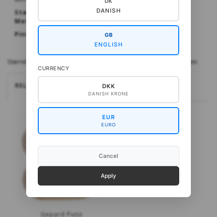
DK
DANISH
Størrelser: One size
Materialer: Puno fra Gepard
Pinde: 6 + 8 mm
GB
ENGLISH
Størrelser: One size Materialer: Puno fra Gepard Pinde: 6 + 8 mm
CURRENCY
RELATEREDE
DKK
DANISH KRONE
EUR
EURO
Cancel
Apply
Gepard Puno