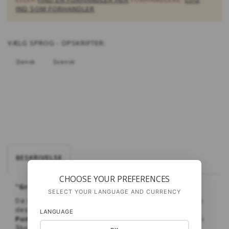
IND SOM FORHANDLER
VÆLG
SPROG - OPSKRIFTER:
Dansk
Svensk
BESKRIVELSE
CHOOSE YOUR PREFERENCES
"Grace"
hætte med tørklæde.
SELECT YOUR LANGUAGE AND CURRENCY
Da denne model har været meget efterspurgt, har vi
designet en i den superbløde, varme babyalpaca
LANGUAGE
Puno
. Med en lille tanke tilbage på 50´ernes divaer i
åbne biler...