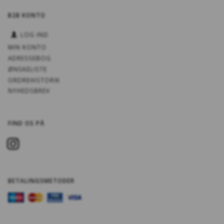
B2B KONTO
LOG IND
MIN KONTO
ADRESSEBOG
ØNSKELISTE
ORDREHISTORIK
NYHEDSBREV
FIND OS PÅ
BETALINGSMETODER