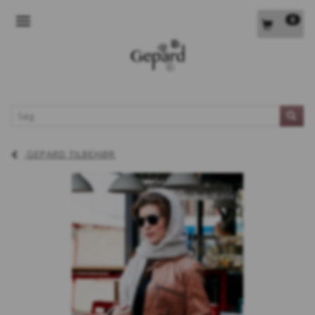
0
SKIFTE NAVIGATION
L
GEPARD TILBEHØR