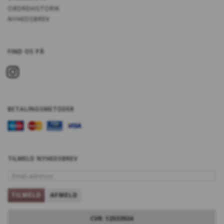
ORDREHISTORIK
NYHEDSBREV
FIND OS PÅ
BETALINGSMETODER
TILMELD NYHEDSBREV
EMAIL-
ADRESSE
TILMELD
AFMELD
CVR: 12533934