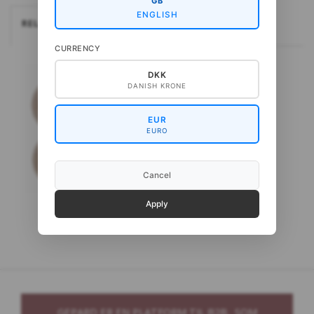
GB
ENGLISH
RELATEREDE
CURRENCY
DKK
DANISH KRONE
EUR
EURO
Cancel
Apply
Gepard Puno
GEPARD ER EN PLATFORM TIL B2B. SOM