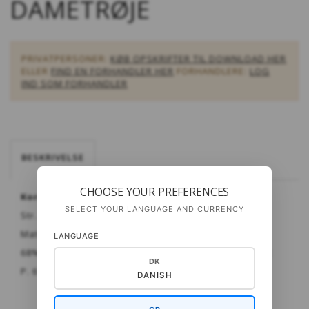
DAMETRØJE
PRIVATPERSONER:
KØB OPSKRIFTER TIL DOWNLOAD HER
ELLER
FIND EN FORHANDLER HER
FORHANDLERE:
LOG
IND SOM FORHANDLER
BESKRIVELSE
CHOOSE YOUR PREFERENCES
Kort vendbar dametrøje - raglan.
SELECT YOUR LANGUAGE AND CURRENCY
Str. XS - XXL
Materiale:
Puno
fra Gepard
LANGUAGE
68% babyalpaca - 10% merinould - 22% P.A. til nettet
DK
P. 6 & 7
DANISH