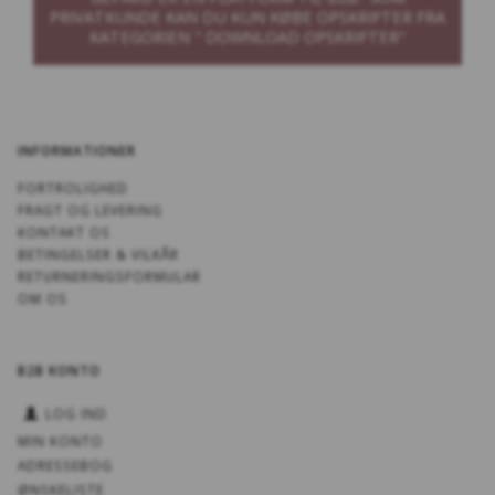
PRIVATKUNDE KAN DU KUN KØBE OPSKRIFTER FRA
KATEGORIEN " DOWNLOAD OPSKRIFTER"
INFORMATIONER
FORTROLIGHED
FRAGT OG LEVERING
KONTAKT OS
BETINGELSER & VILKÅR
RETURNERINGSFORMULAR
OM OS
B2B KONTO
LOG IND
MIN KONTO
ADRESSEBOG
ØNSKELISTE