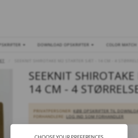
L
PSKRIFTER
DOWNLOAD OPSKRIFTER
COLOR MATCH
ÆT
SEEKNIT SHIROTAKE M2 STARTER SÆT - 14 CM - 4 STØRREL
SEEKNIT SHIROTAKE
14 CM - 4 STØRRELS
PRIVATPERSONER:
KØB OPSKRIFTER TIL DOWNLO
FORHANDLERE:
LOG IND SOM FORHANDLER
CHOOSE YOUR PREFERENCES