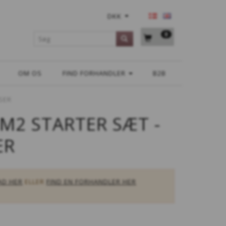
DKK
0
OM OS
FIND FORHANDLER
B2B
SER
 M2 STARTER SÆT -
ER
AD HER
ELLER
FIND EN FORHANDLER HER