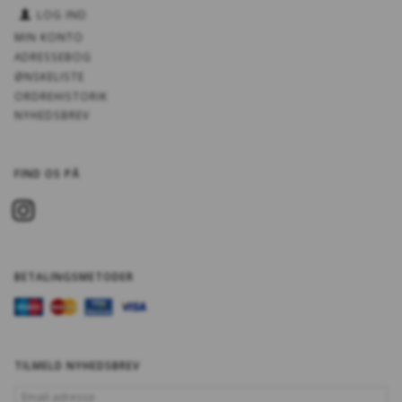
LOG IND
MIN KONTO
ADRESSEBOG
ØNSKELISTE
ORDREHISTORIK
NYHEDSBREV
FIND OS PÅ
BETALINGSMETODER
TILMELD NYHEDSBREV
EMAIL-