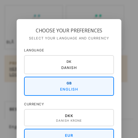
CHOOSE YOUR PREFERENCES
SELECT YOUR LANGUAGE AND CURRENCY
BLÅ
GRØN
LANGUAGE
DK
PRIVATPERSONER:
KØB OPSKRIFTER TIL DOWNLOAD
DANISH
HER
ELLER
FIND EN FORHANDLER HER
FORHANDLERE:
LOG IND SOM FORHANDLER
GB
ENGLISH
CURRENCY
BESKRIVELSE
DKK
DANISH KRONE
Engropakke indeholder 5 pakker á 2 styk.
EUR