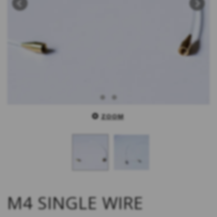
ZOOM
M4 SINGLE WIRE