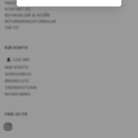
FRAGT OG LEVERING
KONTAKT OS
BETINGELSER & VILKÅR
RETURNERINGSFORMULAR
OM OS
B2B KONTO
LOG IND
MIN KONTO
ADRESSEBOG
ØNSKELISTE
ORDREHISTORIK
NYHEDSBREV
FIND OS PÅ