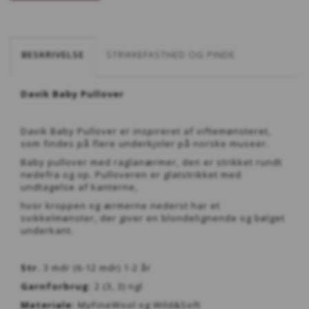
BESKRIVELSE
STRIKKEFASTHED OG PINDE
Davik Baby Pullover
Davik Baby Pullover er inspireret af viftemønsteret,
som findes på flere underkjoler på norske museer.
Baby pullover med raglanærmer, den er strikket rundt
nedefra og op. Pulloveren er glatstrikket med
undtagelse af kanterne,
hvor kroppen og ærmerne nederst har et
svikkelmønster, der giver en blondelignende og bølget
underkant.
Str.
3 mdr (6-12 mdr) 1-2 år
Garnforbrug
: 2 (3, 3) ngl
Materiale:
MyFineWool og Wild&Soft