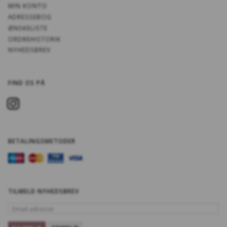
MIN KONTO
ADRESSEBOG
ØNSKELISTE
ORDREHISTORIK
NYHEDSBREV
FIND OS PÅ
BETALINGSMETODER
TILMELD NYHEDSBREV
EMAIL-
ADRESSE