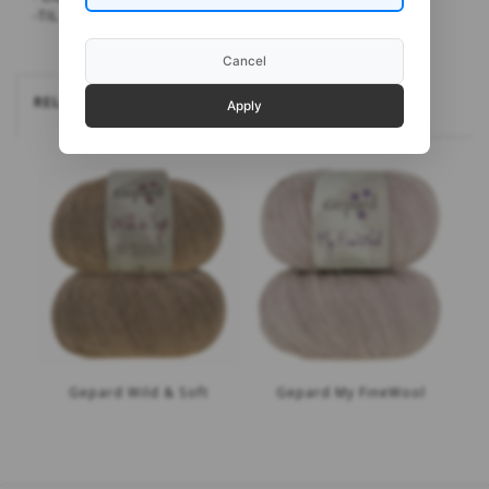
-TIL KASSEN - til nem og hurtig betaling
Cancel
RELATEREDE
Apply
Gepard Wild & Soft
Gepard My FineWool