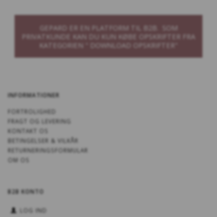
GEPARD ER EN PLATFORM TIL B2B. SOM
PRIVATKUNDE KAN DU KUN KØBE OPSKRIFTER FRA
KATEGORIEN " DOWNLOAD OPSKRIFTER"
INFORMATIONER
FORTROLIGHED
FRAGT OG LEVERING
KONTAKT OS
BETINGELSER & VILKÅR
RETURNERINGSFORMULAR
OM OS
B2B KONTO
LOG IND