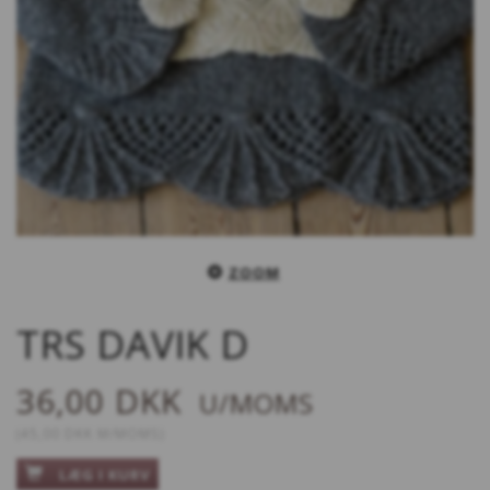
ZOOM
TRS DAVIK D
36,00 DKK
U/MOMS
(
45,00 DKK
M/MOMS
)
LÆG I KURV