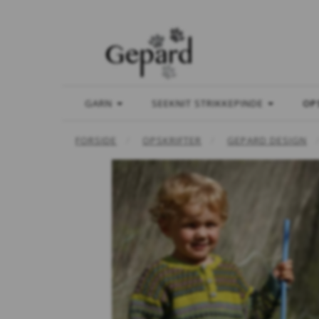
GARN
SEEKNIT STRIKKEPINDE
OP
FORSIDE
OPSKRIFTER
GEPARD DESIGN