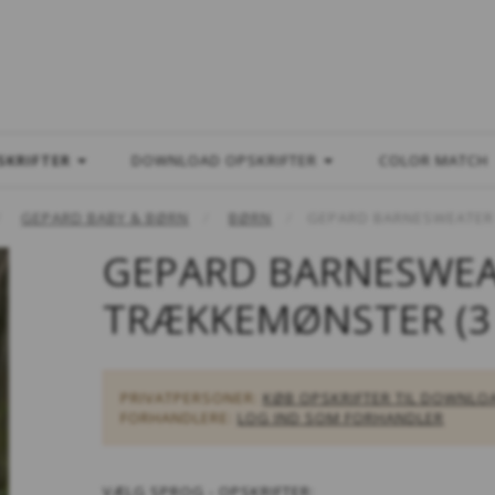
L
SKRIFTER
DOWNLOAD OPSKRIFTER
COLOR MATCH
GEPARD BABY & BØRN
BØRN
GEPARD BARNESWEATER 
GEPARD BARNESWE
TRÆKKEMØNSTER (3 -
PRIVATPERSONER:
KØB OPSKRIFTER TIL DOWNLO
FORHANDLERE:
LOG IND SOM FORHANDLER
VÆLG
SPROG - OPSKRIFTER: