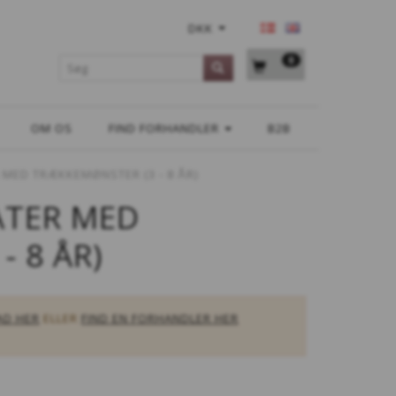
DKK
0
OM OS
FIND FORHANDLER
B2B
MED TRÆKKEMØNSTER (3 - 8 ÅR)
ATER MED
 8 ÅR)
AD HER
ELLER
FIND EN FORHANDLER HER