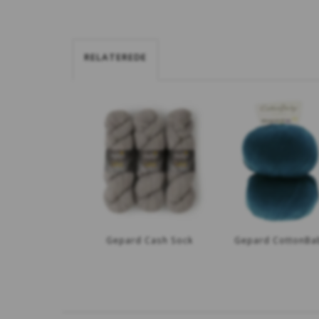
RELATEREDE
Gepard Cash Sock
Gepard CottonBa