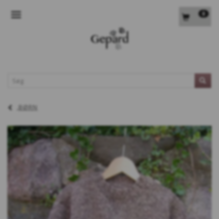
0
SKIFTE NAVIGATION
L
BØRN