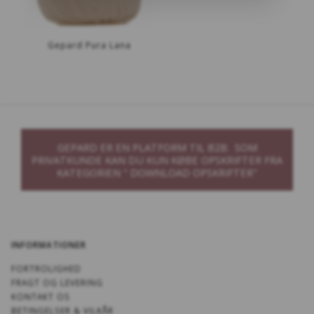
Gepard Pura Lana
GEPARD ER EN PLATFORM TIL B2B. SOM
PRIVATKUNDE KAN DU KUN KØBE OPSKRIFTER FRA
KATEGORIEN " DOWNLOAD OPSKRIFTER"
INFORMATIONER
FORTROLIGHED
FRAGT OG LEVERING
KONTAKT OS
BETINGELSER & VILKÅR