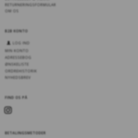
RETURNERINGSFORMULAR
OM OS
B2B KONTO
LOG IND
MIN KONTO
ADRESSEBOG
ØNSKELISTE
ORDREHISTORIK
NYHEDSBREV
FIND OS PÅ
BETALINGSMETODER