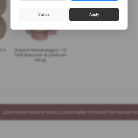
Cancel
Apply
l 5
Gepard Sømandsgarn, 10
Små Matroser & Jomfruer
(40 g)
B. SOM PRIVATKUNDE KAN DU KUN KØBE OPSKRIFTER FRA KATE