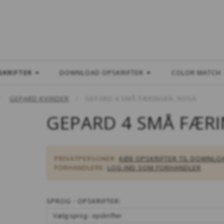
L
SKRIFTER
DOWNLOAD OPSKRIFTER
COLOR MATCH
GEPARD KVINDER
GEPARD 4 SMÅ FÆRINGER, ROSA
GEPARD 4 SMÅ FÆRI
PRIVATPERSONER:
KØB OPSKRIFTER TIL DOWNLO
FORHANDLERE:
LOG IND SOM FORHANDLER
SPROG - OPSKRIFTER: