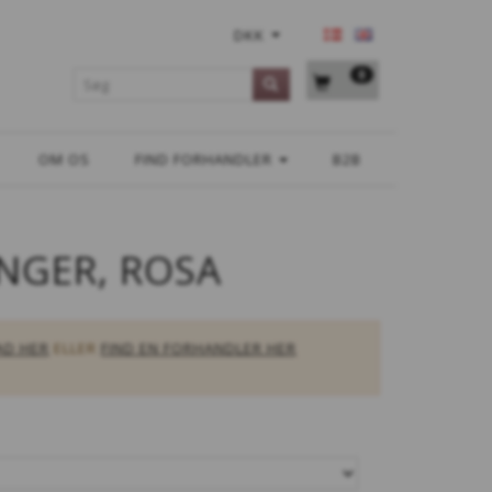
DKK
0
OM OS
FIND FORHANDLER
B2B
NGER, ROSA
AD HER
ELLER
FIND EN FORHANDLER HER