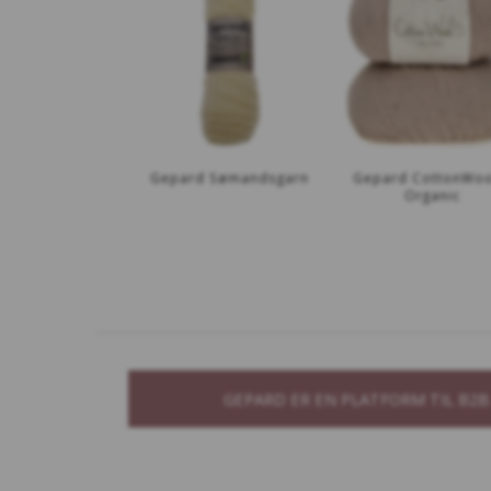
Gepard Sømandsgarn
Gepard CottonWoo
Organic
GEPARD ER EN PLATFORM TIL B2