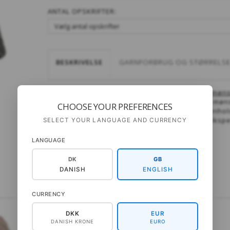
ANTAL OPSKRIFTER:
BESKRIVELSE
GARNFORBRUG OG STØRRELS
4 små færinger er en del af
Kollektion med møns
mønsterborterne her inspireret af færøske mønst
CHOOSE YOUR PREFERENCES
lang sweater samt en cardigan, strikket i henh
cardiganen) begge dele. En fin model til at ek
SELECT YOUR LANGUAGE AND CURRENCY
LANGUAGE
DK
GB
DANISH
ENGLISH
CURRENCY
DKK
EUR
DANISH KRONE
EURO