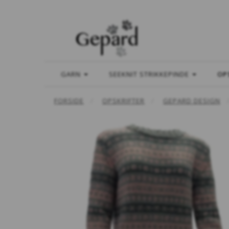
GARN
SEEKNIT STRIKKEPINDE
OP
FORSIDE
OPSKRIFTER
GEPARD DESIGN