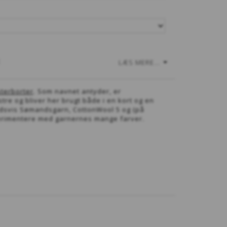
E
LÆS MERE...
terborter
. Som navnet antyder, er
re og bliver her brugt både i en kort og en
oldsvis Sømandsgarn, CottonWool 5 og (på
sperimentere med garnernes mange farver.