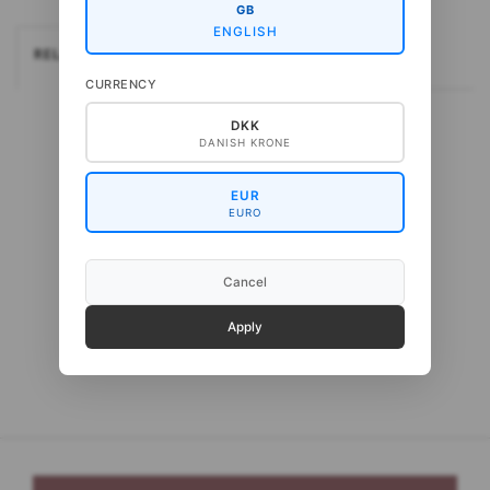
GB
ENGLISH
RELATEREDE
CURRENCY
DKK
DANISH KRONE
EUR
EURO
Cancel
Apply
Gepard Cash Sock