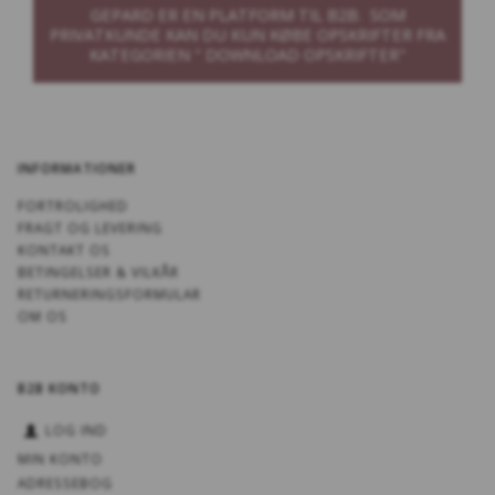
GEPARD ER EN PLATFORM TIL B2B. SOM
PRIVATKUNDE KAN DU KUN KØBE OPSKRIFTER FRA
KATEGORIEN " DOWNLOAD OPSKRIFTER"
INFORMATIONER
FORTROLIGHED
FRAGT OG LEVERING
KONTAKT OS
BETINGELSER & VILKÅR
RETURNERINGSFORMULAR
OM OS
B2B KONTO
LOG IND
MIN KONTO
ADRESSEBOG