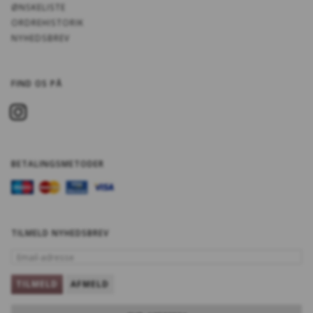
ØNSKELISTE
ORDREHISTORIK
NYHEDSBREV
FIND OS PÅ
BETALINGSMETODER
TILMELD NYHEDSBREV
EMAIL-
ADRESSE
TILMELD
AFMELD