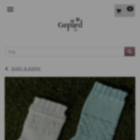
0
SKIFTE NAVIGATION
L
BABY & BØRN