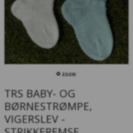
ZOOM
TRS BABY- OG
BØRNESTRØMPE,
VIGERSLEV -
STRIKKEREMSE,